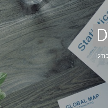
D
Jsme