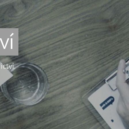
ví
ctví.