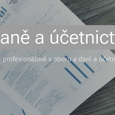
aně a účetnict
 profesionálové v oboru a daní a účetni