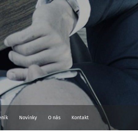
eník
Novinky
O nás
Kontakt